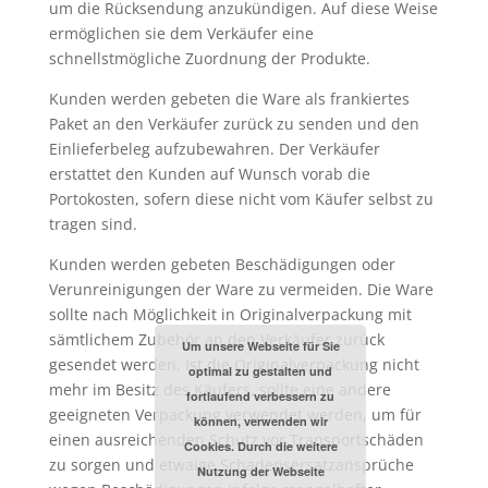
um die Rücksendung anzukündigen. Auf diese Weise
ermöglichen sie dem Verkäufer eine
schnellstmögliche Zuordnung der Produkte.
Kunden werden gebeten die Ware als frankiertes
Paket an den Verkäufer zurück zu senden und den
Einlieferbeleg aufzubewahren. Der Verkäufer
erstattet den Kunden auf Wunsch vorab die
Portokosten, sofern diese nicht vom Käufer selbst zu
tragen sind.
Kunden werden gebeten Beschädigungen oder
Verunreinigungen der Ware zu vermeiden. Die Ware
sollte nach Möglichkeit in Originalverpackung mit
sämtlichem Zubehör an den Verkäufer zurück
Um unsere Webseite für Sie
gesendet werden. Ist die Originalverpackung nicht
optimal zu gestalten und
mehr im Besitz des Käufers, sollte eine andere
fortlaufend verbessern zu
geeigneten Verpackung verwendet werden, um für
können, verwenden wir
einen ausreichenden Schutz vor Transportschäden
Cookies. Durch die weitere
zu sorgen und etwaige Schadensersatzansprüche
Nutzung der Webseite