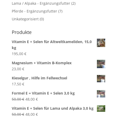
Lama / Alpaka - Ergänzungsfutter
(2)
Pferde - Ergänzungsfutter
(7)
Unkategorisiert
(0)
Produkte
Vitamin E + Selen für Altweltkameliden, 15,0
kg
195,00
€
Magnesium + Vitamin B-Komplex
23,00
€
Kieselgur , Hilfe im Fellwechsel
17,50
€
Formel E = Vitamin E + Selen 3,0 kg
Ursprünglicher
Aktueller
50,00
€
48,00
€
Preis
Preis
Vitamin E + Selen für Lama und Alpaka 3,0 kg
war:
ist:
Ursprünglicher
Aktueller
50,00
€
48,00
€
50,00 €
48,00 €.