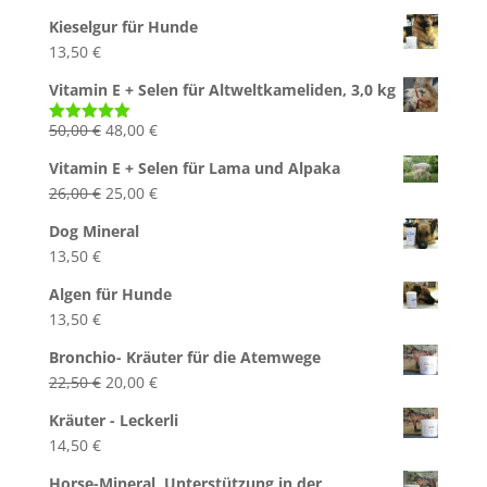
Preis
Preis
Kieselgur für Hunde
war:
ist:
13,50
€
50,00 €
48,00 €.
Vitamin E + Selen für Altweltkameliden, 3,0 kg
Ursprünglicher
Aktueller
50,00
€
48,00
€
Bewertet
mit
5.00
Preis
Preis
von 5
Vitamin E + Selen für Lama und Alpaka
war:
ist:
Ursprünglicher
Aktueller
26,00
€
25,00
€
50,00 €
48,00 €.
Preis
Preis
Dog Mineral
war:
ist:
13,50
€
26,00 €
25,00 €.
Algen für Hunde
13,50
€
Bronchio- Kräuter für die Atemwege
Ursprünglicher
Aktueller
22,50
€
20,00
€
Preis
Preis
Kräuter - Leckerli
war:
ist:
14,50
€
22,50 €
20,00 €.
Horse-Mineral, Unterstützung in der