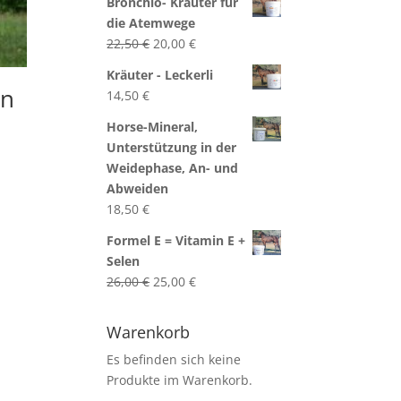
Bronchio- Kräuter für
die Atemwege
Ursprünglicher
Aktueller
22,50
€
20,00
€
Preis
Preis
Kräuter - Leckerli
war:
ist:
en
14,50
€
22,50 €
20,00 €.
Horse-Mineral,
Unterstützung in der
Weidephase, An- und
Abweiden
18,50
€
Formel E = Vitamin E +
Selen
Ursprünglicher
Aktueller
26,00
€
25,00
€
Preis
Preis
war:
ist:
Warenkorb
26,00 €
25,00 €.
Es befinden sich keine
Produkte im Warenkorb.