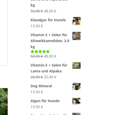
50,00 €
48,00 €.
kg
Ursprünglicher
Aktueller
50,00
€
48,00
€
Preis
Preis
Kieselgur für Hunde
war:
ist:
13,50
€
50,00 €
48,00 €.
Vitamin E + Selen für
Altweltkameliden, 3,0
kg
Ursprünglicher
Aktueller
50,00
€
48,00
€
Bewertet
mit
5.00
Preis
Preis
von 5
Vitamin E + Selen für
war:
ist:
Lama und Alpaka
50,00 €
48,00 €.
Ursprünglicher
Aktueller
26,00
€
25,00
€
Preis
Preis
Dog Mineral
war:
ist:
13,50
€
26,00 €
25,00 €.
Algen für Hunde
13,50
€