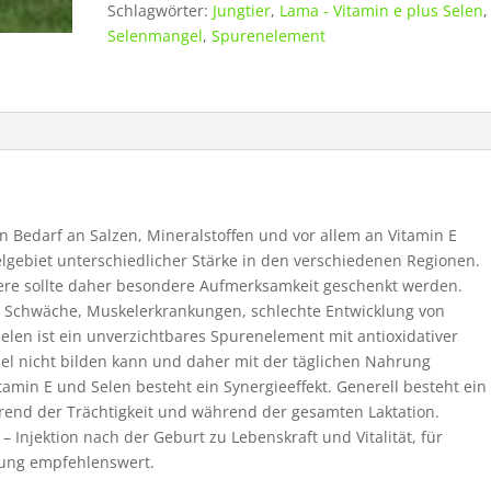
Schlagwörter:
Jungtier
,
Lama - Vitamin e plus Selen
,
und
Selenmangel
,
Spurenelement
Alpaka
3,0
kg
Menge
 Bedarf an Salzen, Mineralstoffen und vor allem an Vitamin E
elgebiet unterschiedlicher Stärke in den verschiedenen Regionen.
iere sollte daher besondere Aufmerksamkeit geschenkt werden.
Schwäche, Muskelerkrankungen, schlechte Entwicklung von
elen ist ein unverzichtbares Spurenelement mit antioxidativer
el nicht bilden kann und daher mit der täglichen Nahrung
in E und Selen besteht ein Synergieeffekt. Generell besteht ein
rend der Trächtigkeit und während der gesamten Laktation.
– Injektion nach der Geburt zu Lebenskraft und Vitalität, für
nzung empfehlenswert.