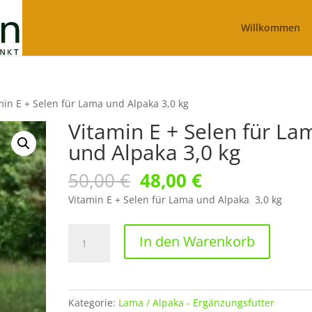
Willkommen
min E + Selen für Lama und Alpaka 3,0 kg
Vitamin E + Selen für La
und Alpaka 3,0 kg
Ursprünglicher
Aktueller
50,00
€
48,00
€
Preis
Preis
Vitamin E + Selen für Lama und Alpaka 3,0 kg
war:
ist:
50,00 €
48,00 €.
Vitamin
In den Warenkorb
E
+
Selen
für
Kategorie:
Lama / Alpaka - Ergänzungsfutter
Lama