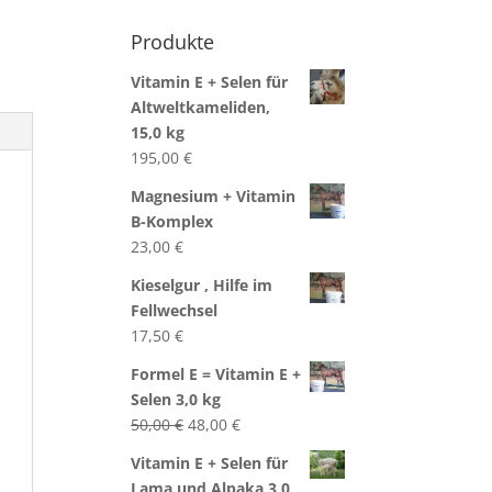
Produkte
Vitamin E + Selen für
Altweltkameliden,
15,0 kg
195,00
€
Magnesium + Vitamin
B-Komplex
23,00
€
Kieselgur , Hilfe im
Fellwechsel
17,50
€
Formel E = Vitamin E +
Selen 3,0 kg
Ursprünglicher
Aktueller
50,00
€
48,00
€
Preis
Preis
Vitamin E + Selen für
war:
ist:
Lama und Alpaka 3,0