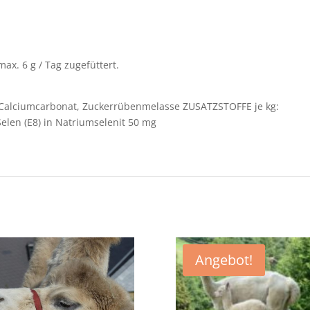
x. 6 g / Tag zugefüttert.
lciumcarbonat, Zuckerrübenmelasse ZUSATZSTOFFE je kg:
Selen (E8) in Natriumselenit 50 mg
Angebot!