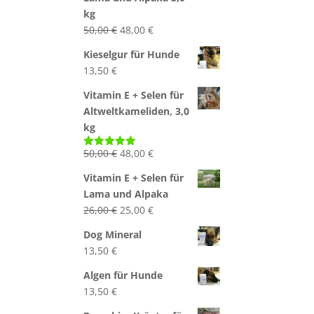
50,00 €
48,00 €.
kg
Ursprünglicher
Aktueller
50,00
€
48,00
€
Preis
Preis
Kieselgur für Hunde
war:
ist:
13,50
€
50,00 €
48,00 €.
Vitamin E + Selen für
Altweltkameliden, 3,0
kg
Ursprünglicher
Aktueller
50,00
€
48,00
€
Bewertet
mit
5.00
Preis
Preis
von 5
Vitamin E + Selen für
war:
ist:
Lama und Alpaka
50,00 €
48,00 €.
Ursprünglicher
Aktueller
26,00
€
25,00
€
Preis
Preis
Dog Mineral
war:
ist:
13,50
€
26,00 €
25,00 €.
Algen für Hunde
13,50
€