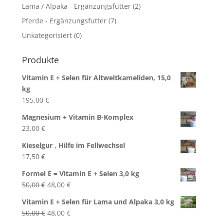
Lama / Alpaka - Ergänzungsfutter
(2)
Pferde - Ergänzungsfutter
(7)
Unkategorisiert
(0)
Produkte
Vitamin E + Selen für Altweltkameliden, 15,0
kg
195,00
€
Magnesium + Vitamin B-Komplex
23,00
€
Kieselgur , Hilfe im Fellwechsel
17,50
€
Formel E = Vitamin E + Selen 3,0 kg
Ursprünglicher
Aktueller
50,00
€
48,00
€
Preis
Preis
Vitamin E + Selen für Lama und Alpaka 3,0 kg
war:
ist:
Ursprünglicher
Aktueller
50,00
€
48,00
€
50,00 €
48,00 €.