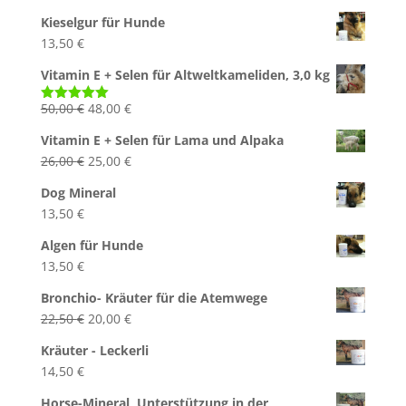
Preis
Preis
Kieselgur für Hunde
war:
ist:
13,50
€
50,00 €
48,00 €.
Vitamin E + Selen für Altweltkameliden, 3,0 kg
Ursprünglicher
Aktueller
50,00
€
48,00
€
Bewertet
mit
5.00
Preis
Preis
von 5
Vitamin E + Selen für Lama und Alpaka
war:
ist:
Ursprünglicher
Aktueller
26,00
€
25,00
€
50,00 €
48,00 €.
Preis
Preis
Dog Mineral
war:
ist:
13,50
€
26,00 €
25,00 €.
Algen für Hunde
13,50
€
Bronchio- Kräuter für die Atemwege
Ursprünglicher
Aktueller
22,50
€
20,00
€
Preis
Preis
Kräuter - Leckerli
war:
ist:
14,50
€
22,50 €
20,00 €.
Horse-Mineral, Unterstützung in der